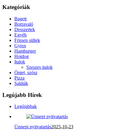
Kategóriák
Bagett
Borravaló
Desszertek
Egyéb
Frissen sültek
Gyros
Hamburger
Hotdog
Italok
Szeszes italok
Öntet, szósz
Pizza
Saláták
Legújabb Hírek
Legújabbak
Ünnepi nyitvatartás
2025-10-23