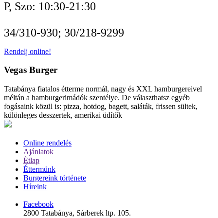
P, Szo: 10:30-21:30
34/310-930; 30/218-9299
Rendelj online!
Vegas Burger
Tatabánya fiatalos étterme normál, nagy és XXL hamburgereivel
méltán a hamburgerimádók szentélye. De választhatsz egyéb
fogásaink közül is: pizza, hotdog, bagett, saláták, frissen sültek,
különleges desszertek, amerikai üdítők
Online rendelés
Ajánlatok
Étlap
Éttermünk
Burgereink története
Híreink
Facebook
2800 Tatabánya, Sárberek ltp. 105.