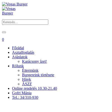
0
Főoldal
Asztalfoglalás
Ajánlatok
Karácsony ízei!
Rólunk
Éttermünk
Burgereink története
Hírek
ÁSZF
Online rendelés 10.30-21.40
Gofri Mánia
Tel.: 34/310-930