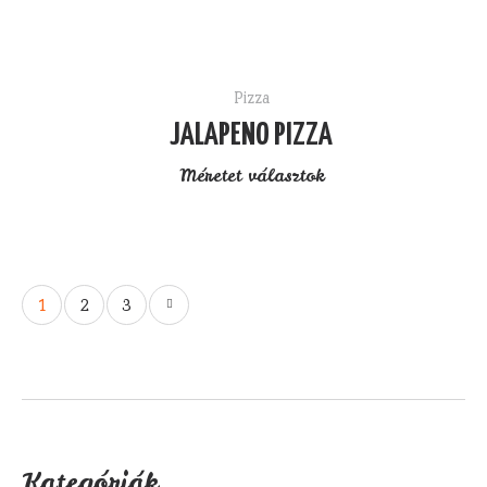
Pizza
JALAPENO PIZZA
Méretet választok
1
2
3
Kategóriák