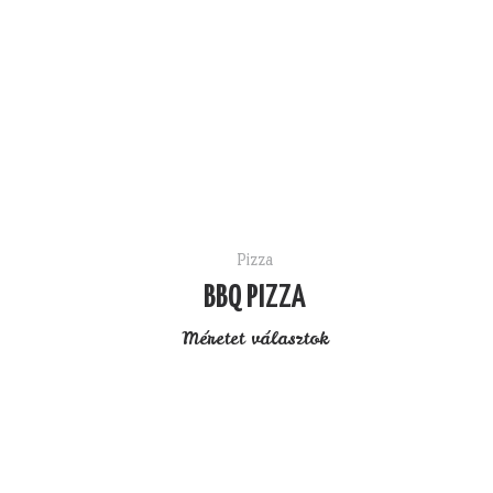
Pizza
BBQ PIZZA
Méretet választok