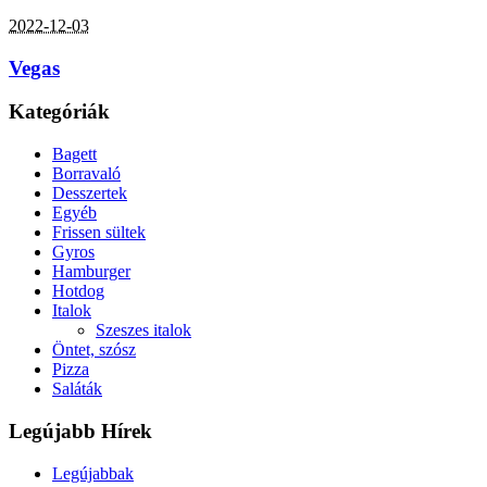
2022-12-03
Vegas
Kategóriák
Bagett
Borravaló
Desszertek
Egyéb
Frissen sültek
Gyros
Hamburger
Hotdog
Italok
Szeszes italok
Öntet, szósz
Pizza
Saláták
Legújabb Hírek
Legújabbak