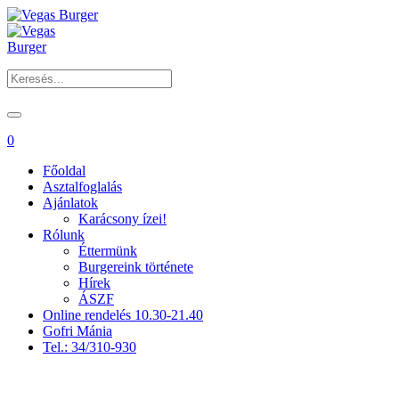
0
Főoldal
Asztalfoglalás
Ajánlatok
Karácsony ízei!
Rólunk
Éttermünk
Burgereink története
Hírek
ÁSZF
Online rendelés 10.30-21.40
Gofri Mánia
Tel.: 34/310-930