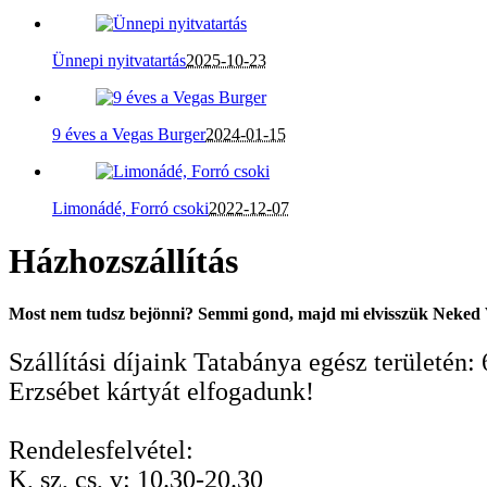
Ünnepi nyitvatartás
2025-10-23
9 éves a Vegas Burger
2024-01-15
Limonádé, Forró csoki
2022-12-07
Házhozszállítás
Most nem tudsz bejönni? Semmi gond, majd mi elvisszük Neked 
Szállítási díjaink Tatabánya egész területén: 
Erzsébet kártyát elfogadunk!
Rendelesfelvétel:
K, sz, cs, v: 10.30-20.30