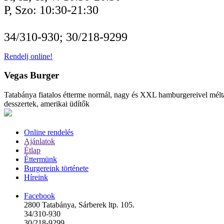
P, Szo: 10:30-21:30
34/310-930; 30/218-9299
Rendelj online!
Vegas Burger
Tatabánya fiatalos étterme normál, nagy és XXL hamburgereivel méltán
desszertek, amerikai üdítők
Online rendelés
Ajánlatok
Étlap
Éttermünk
Burgereink története
Híreink
Facebook
2800 Tatabánya, Sárberek ltp. 105.
34/310-930
30/218-9299