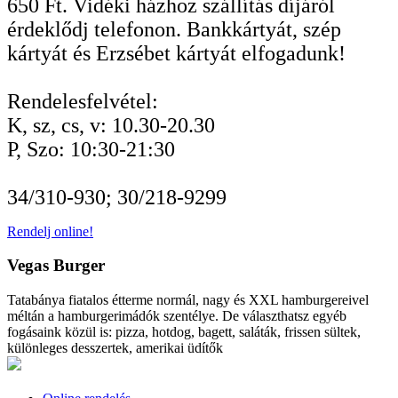
650 Ft. Vidéki házhoz szállítás díjáról
érdeklődj telefonon. Bankkártyát, szép
kártyát és Erzsébet kártyát elfogadunk!
Rendelesfelvétel:
K, sz, cs, v: 10.30-20.30
P, Szo: 10:30-21:30
34/310-930; 30/218-9299
Rendelj online!
Vegas Burger
Tatabánya fiatalos étterme normál, nagy és XXL hamburgereivel
méltán a hamburgerimádók szentélye. De választhatsz egyéb
fogásaink közül is: pizza, hotdog, bagett, saláták, frissen sültek,
különleges desszertek, amerikai üdítők