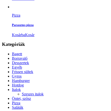
Pizza
Parasztos pizza
Kosárba
Kosár
Kategóriák
Bagett
Borravaló
Desszertek
Egyéb
Frissen sültek
Gyros
Hamburger
Hotdog
Italok
Szeszes italok
Öntet, szósz
Pizza
Saláták