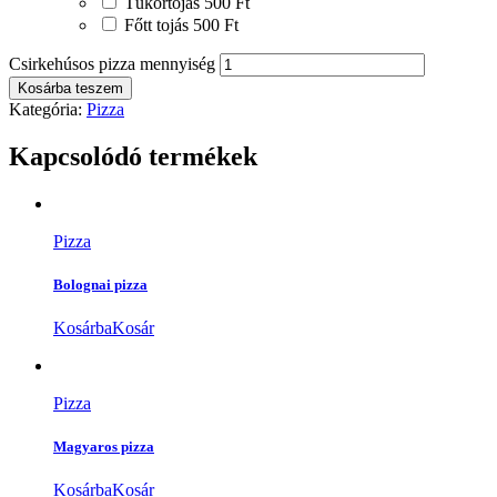
Tükörtojás
500 Ft
Főtt tojás
500 Ft
Csirkehúsos pizza mennyiség
Kosárba teszem
Kategória:
Pizza
Kapcsolódó termékek
Pizza
Bolognai pizza
Kosárba
Kosár
Pizza
Magyaros pizza
Kosárba
Kosár