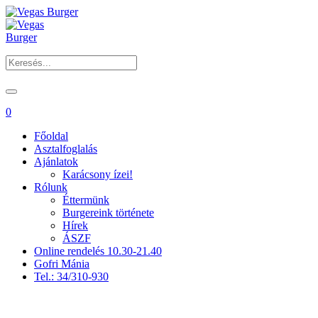
0
Főoldal
Asztalfoglalás
Ajánlatok
Karácsony ízei!
Rólunk
Éttermünk
Burgereink története
Hírek
ÁSZF
Online rendelés 10.30-21.40
Gofri Mánia
Tel.: 34/310-930