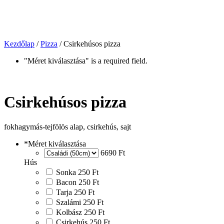
Kezdőlap
/
Pizza
/ Csirkehúsos pizza
"Méret kiválasztása" is a required field.
Csirkehúsos pizza
fokhagymás-tejfölös alap, csirkehús, sajt
*
Méret kiválasztása
6690 Ft
Hús
Sonka
250 Ft
Bacon
250 Ft
Tarja
250 Ft
Szalámi
250 Ft
Kolbász
250 Ft
Csirkehús
250 Ft