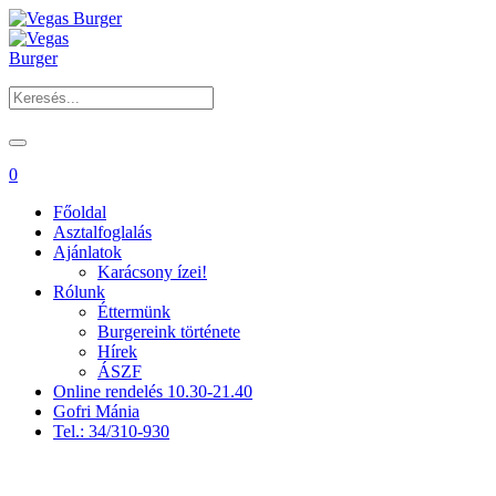
0
Főoldal
Asztalfoglalás
Ajánlatok
Karácsony ízei!
Rólunk
Éttermünk
Burgereink története
Hírek
ÁSZF
Online rendelés 10.30-21.40
Gofri Mánia
Tel.: 34/310-930