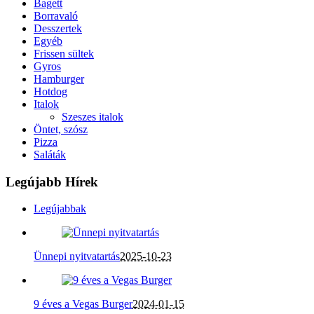
Bagett
Borravaló
Desszertek
Egyéb
Frissen sültek
Gyros
Hamburger
Hotdog
Italok
Szeszes italok
Öntet, szósz
Pizza
Saláták
Legújabb Hírek
Legújabbak
Ünnepi nyitvatartás
2025-10-23
9 éves a Vegas Burger
2024-01-15