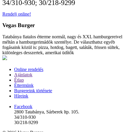
34/310-930; 30/218-9299
Rendelj online!
Vegas Burger
Tatabánya fiatalos étterme normál, nagy és XXL hamburgereivel
méltán a hamburgerimádók szentélye. De választhatsz egyéb
fogásaink közül is: pizza, hotdog, bagett, saláták, frissen sültek,
különleges desszertek, amerikai üdítők
Online rendelés
Ajánlatok
Étlap
Éttermünk
Burgereink története
Híreink
Facebook
2800 Tatabánya, Sárberek ltp. 105.
34/310-930
30/218-9299