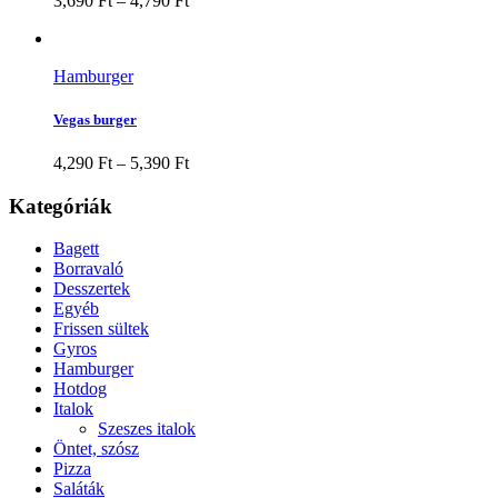
3,690
Ft
–
4,790
Ft
Hamburger
Vegas burger
4,290
Ft
–
5,390
Ft
Kategóriák
Bagett
Borravaló
Desszertek
Egyéb
Frissen sültek
Gyros
Hamburger
Hotdog
Italok
Szeszes italok
Öntet, szósz
Pizza
Saláták