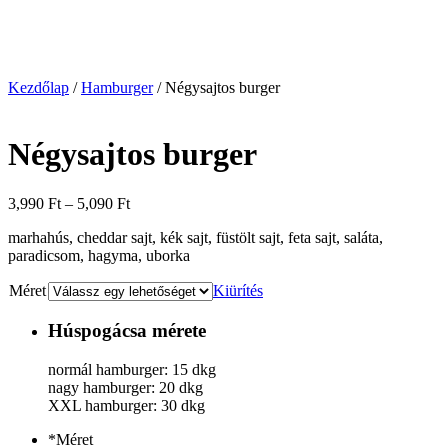
Kezdőlap
/
Hamburger
/ Négysajtos burger
Négysajtos burger
3,990
Ft
–
5,090
Ft
marhahús, cheddar sajt, kék sajt, füstölt sajt, feta sajt, saláta,
paradicsom, hagyma, uborka
Méret
Kiürítés
Húspogácsa mérete
normál hamburger: 15 dkg
nagy hamburger: 20 dkg
XXL hamburger: 30 dkg
*
Méret