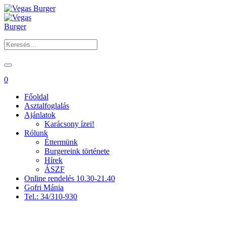
0
Főoldal
Asztalfoglalás
Ajánlatok
Karácsony ízei!
Rólunk
Éttermünk
Burgereink története
Hírek
ÁSZF
Online rendelés 10.30-21.40
Gofri Mánia
Tel.: 34/310-930