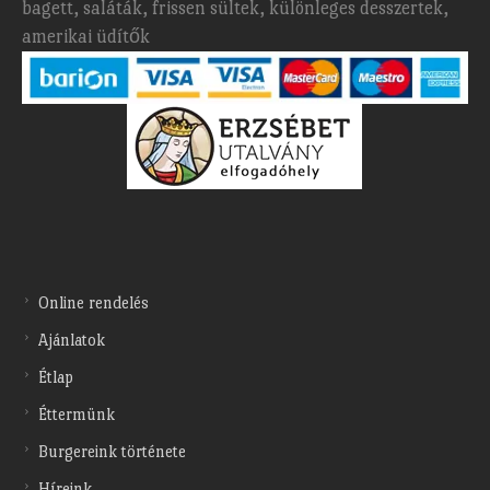
bagett, saláták, frissen sültek, különleges desszertek,
amerikai üdítők
Online rendelés
Ajánlatok
Étlap
Éttermünk
Burgereink története
Híreink