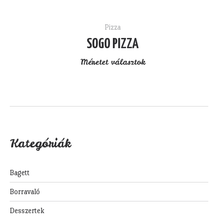
Pizza
SOGO PIZZA
Méretet választok
Kategóriák
Bagett
Borravaló
Desszertek