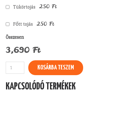
250
Ft
Tükörtojás
250
Ft
Főtt tojás
Összesen
3,690
Ft
Négysajtos
KOSÁRBA TESZEM
pizza
mennyiség
KAPCSOLÓDÓ TERMÉKEK