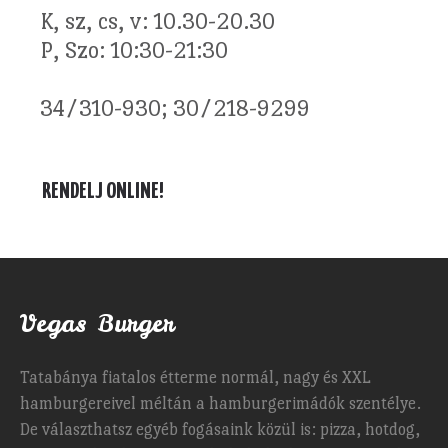
K, sz, cs, v: 10.30-20.30
P, Szo: 10:30-21:30
34/310-930; 30/218-9299
RENDELJ ONLINE!
Vegas Burger
Tatabánya fiatalos étterme normál, nagy és XXL
hamburgereivel méltán a hamburgerimádók szentélye.
De választhatsz egyéb fogásaink közül is: pizza, hotdog,