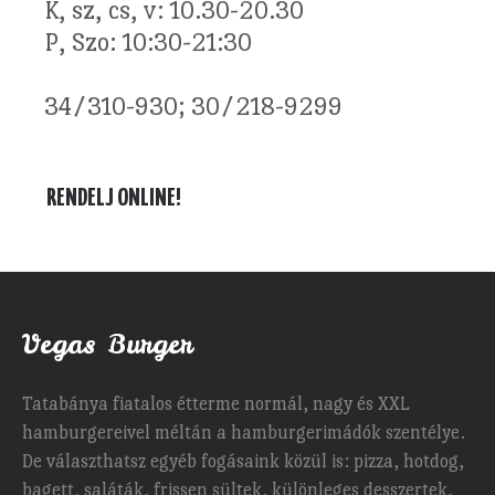
K, sz, cs, v: 10.30-20.30
P, Szo: 10:30-21:30
34/310-930; 30/218-9299
RENDELJ ONLINE!
Vegas Burger
Tatabánya fiatalos étterme normál, nagy és XXL
hamburgereivel méltán a hamburgerimádók szentélye.
De választhatsz egyéb fogásaink közül is: pizza, hotdog,
bagett, saláták, frissen sültek, különleges desszertek,