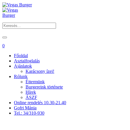
0
Főoldal
Asztalfoglalás
Ajánlatok
Karácsony ízei!
Rólunk
Éttermünk
Burgereink története
Hírek
ÁSZF
Online rendelés 10.30-21.40
Gofri Mánia
Tel.: 34/310-930