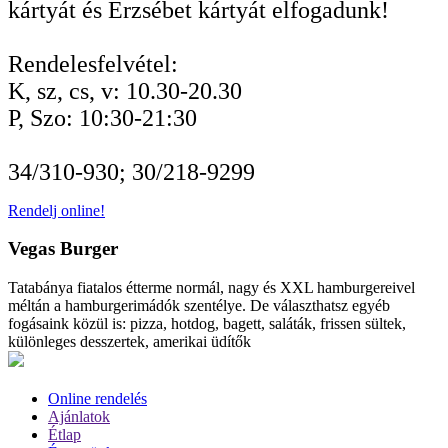
kártyát és Erzsébet kártyát elfogadunk!
Rendelesfelvétel:
K, sz, cs, v: 10.30-20.30
P, Szo: 10:30-21:30
34/310-930; 30/218-9299
Rendelj online!
Vegas Burger
Tatabánya fiatalos étterme normál, nagy és XXL hamburgereivel
méltán a hamburgerimádók szentélye. De választhatsz egyéb
fogásaink közül is: pizza, hotdog, bagett, saláták, frissen sültek,
különleges desszertek, amerikai üdítők
Online rendelés
Ajánlatok
Étlap