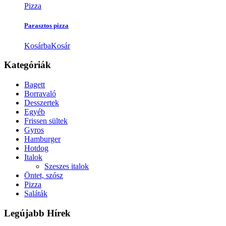
Pizza
Parasztos pizza
Kosárba
Kosár
Kategóriák
Bagett
Borravaló
Desszertek
Egyéb
Frissen sültek
Gyros
Hamburger
Hotdog
Italok
Szeszes italok
Öntet, szósz
Pizza
Saláták
Legújabb Hírek