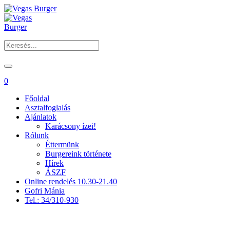
0
Főoldal
Asztalfoglalás
Ajánlatok
Karácsony ízei!
Rólunk
Éttermünk
Burgereink története
Hírek
ÁSZF
Online rendelés 10.30-21.40
Gofri Mánia
Tel.: 34/310-930