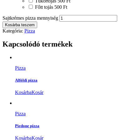
Tükörtojás
500 Ft
Főtt tojás
500 Ft
Sajtkrémes pizza mennyiség
Kosárba teszem
Kategória:
Pizza
Kapcsolódó termékek
Pizza
Alföldi pizza
Kosárba
Kosár
Pizza
Piedone pizza
Kosárba
Kosár