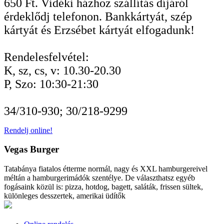
650 Ft. Vidéki házhoz szállítás díjáról
érdeklődj telefonon. Bankkártyát, szép
kártyát és Erzsébet kártyát elfogadunk!
Rendelesfelvétel:
K, sz, cs, v: 10.30-20.30
P, Szo: 10:30-21:30
34/310-930; 30/218-9299
Rendelj online!
Vegas Burger
Tatabánya fiatalos étterme normál, nagy és XXL hamburgereivel
méltán a hamburgerimádók szentélye. De választhatsz egyéb
fogásaink közül is: pizza, hotdog, bagett, saláták, frissen sültek,
különleges desszertek, amerikai üdítők