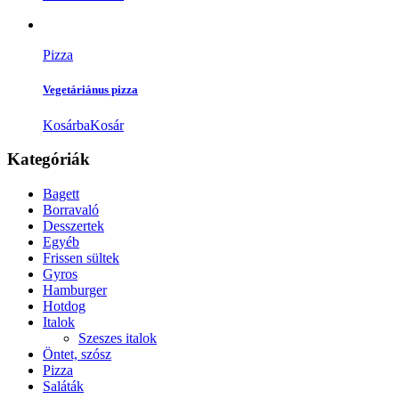
Pizza
Vegetáriánus pizza
Kosárba
Kosár
Kategóriák
Bagett
Borravaló
Desszertek
Egyéb
Frissen sültek
Gyros
Hamburger
Hotdog
Italok
Szeszes italok
Öntet, szósz
Pizza
Saláták