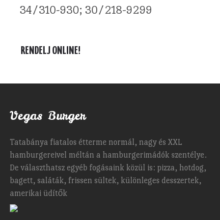
34/310-930; 30/218-9299
RENDELJ ONLINE!
Vegas Burger
Tatabánya fiatalos étterme normál, nagy és XXL
hamburgereivel méltán a hamburgerimádók szentélye.
De választhatsz egyéb fogásaink közül is: pizza, hotdog,
bagett, saláták, frissen sültek, különleges desszertek,
amerikai üdítők