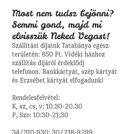
Most nem tudsz bejönni?
Semmi gond, majd mi
elvisszük Neked Vegast!
Szállítási díjaink Tatabánya egész
területén: 650 Ft. Vidéki házhoz
szállítás díjáról érdeklődj
telefonon. Bankkártyát, szép kártyát
és Erzsébet kártyát elfogadunk!
Rendelesfelvétel:
K, sz, cs, v: 10.30-20.30
P, Szo: 10:30-21:30
34/310-930; 30/218-9299