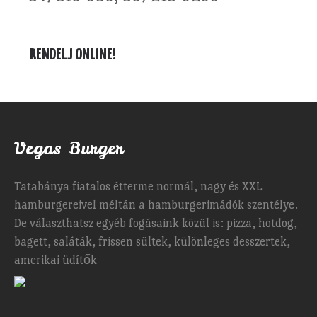
RENDELJ ONLINE!
Vegas Burger
Tatabánya fiatalos étterme normál, nagy és XXL
hamburgereivel méltán a hamburgerimádók szentélye.
De választhatsz egyéb fogásaink közül is: pizza, hotdog,
bagett, saláták, frissen sültek, különleges desszertek,
amerikai üdítők