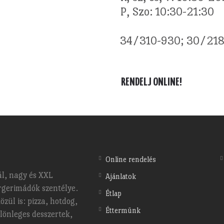
P, Szo: 10:30-21:30
34/310-930; 30/21
RENDELJ ONLINE!
Online rendelés
l, nagy és XXL
Ajánlatok
gerimádók szentélye.
Étlap
zül is: pizza, hotdog,
Éttermünk
ülönleges desszertek,