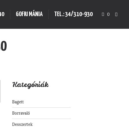
40
GOFRI MÁNIA
TEL.: 34/310-930
0
30
Kategóriák
Bagett
Borravaló
Desszertek