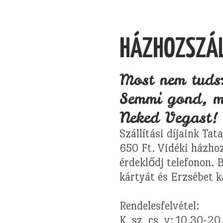
HÁZHOZSZÁL
Most nem tudsz
Semmi gond, ma
Neked Vegast!
Szállítási díjaink Tat
650 Ft. Vidéki házhoz 
érdeklődj telefonon. 
kártyát és Erzsébet k
Rendelesfelvétel:
K, sz, cs, v: 10.30-20