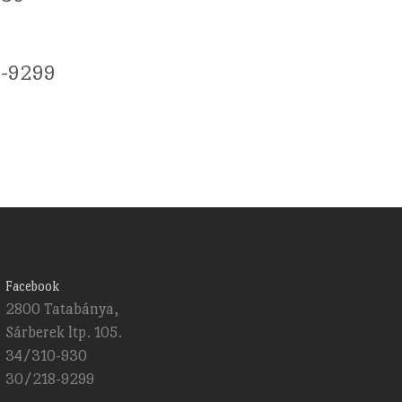
8-9299
Facebook
2800 Tatabánya,
Sárberek ltp. 105.
34/310-930
30/218-9299