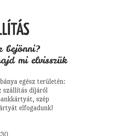
LÍTÁS
 bejönni?
jd mi elvisszük
abánya egész területén:
szállítás díjáról
Bankkártyát, szép
ártyát elfogadunk!
.30