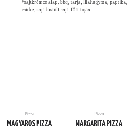
⁹sajtkrémes alap, bbq, tarja, lilahagyma, paprika,
csirke, sajt,füstölt sajt, főtt tojás
Pizza
Pizza
MAGYAROS PIZZA
MARGARITA PIZZA