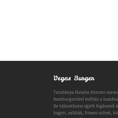
Vegas Burger
Tatabánya fiatalos étterme normá
hamburgereivel méltán a hambur
De választhatsz egyéb fogásaink kö
bagett, saláták, frissen sültek, k