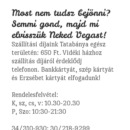
Most nem tudsz bejönni?
Semmi gond, majd mi
elvisszük Neked Vegast!
Szállítási díjaink Tatabánya egész
területén: 650 Ft. Vidéki házhoz
szállítás díjáról érdeklődj
telefonon. Bankkártyát, szép kártyát
és Erzsébet kártyát elfogadunk!
Rendelesfelvétel:
K, sz, cs, v: 10.30-20.30
P, Szo: 10:30-21:30
34/310-930; 30/218-9299