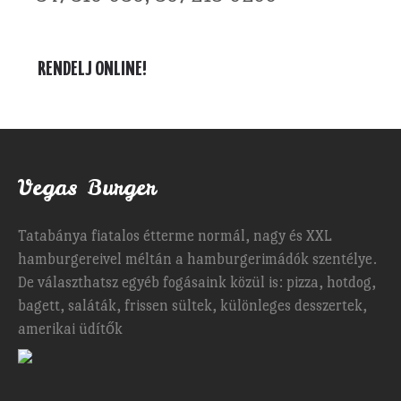
RENDELJ ONLINE!
Vegas Burger
Tatabánya fiatalos étterme normál, nagy és XXL
hamburgereivel méltán a hamburgerimádók szentélye.
De választhatsz egyéb fogásaink közül is: pizza, hotdog,
bagett, saláták, frissen sültek, különleges desszertek,
amerikai üdítők