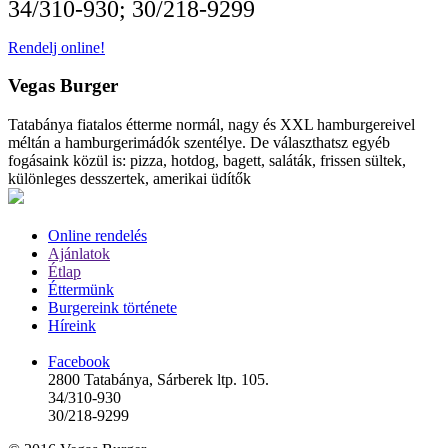
34/310-930; 30/218-9299
Rendelj online!
Vegas Burger
Tatabánya fiatalos étterme normál, nagy és XXL hamburgereivel
méltán a hamburgerimádók szentélye. De választhatsz egyéb
fogásaink közül is: pizza, hotdog, bagett, saláták, frissen sültek,
különleges desszertek, amerikai üdítők
Online rendelés
Ajánlatok
Étlap
Éttermünk
Burgereink története
Híreink
Facebook
2800 Tatabánya, Sárberek ltp. 105.
34/310-930
30/218-9299