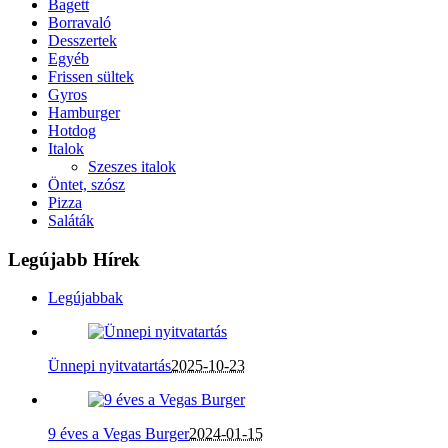
Bagett
Borravaló
Desszertek
Egyéb
Frissen sültek
Gyros
Hamburger
Hotdog
Italok
Szeszes italok
Öntet, szósz
Pizza
Saláták
Legújabb Hírek
Legújabbak
Ünnepi nyitvatartás
2025-10-23
9 éves a Vegas Burger
2024-01-15