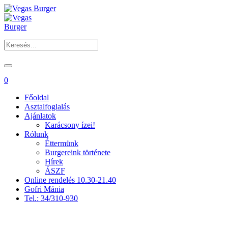
0
Főoldal
Asztalfoglalás
Ajánlatok
Karácsony ízei!
Rólunk
Éttermünk
Burgereink története
Hírek
ÁSZF
Online rendelés 10.30-21.40
Gofri Mánia
Tel.: 34/310-930