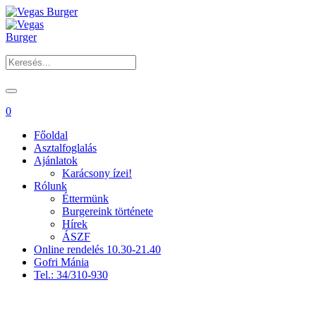
0
Főoldal
Asztalfoglalás
Ajánlatok
Karácsony ízei!
Rólunk
Éttermünk
Burgereink története
Hírek
ÁSZF
Online rendelés 10.30-21.40
Gofri Mánia
Tel.: 34/310-930