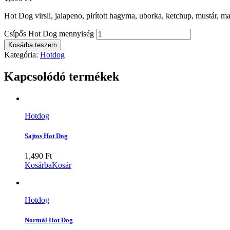
Hot Dog virsli, jalapeno, pirított hagyma, uborka, ketchup, mustár, m
Csípős Hot Dog mennyiség
Kosárba teszem
Kategória:
Hotdog
Kapcsolódó termékek
Hotdog
Sajtos Hot Dog
1,490
Ft
Kosárba
Kosár
Hotdog
Normál Hot Dog