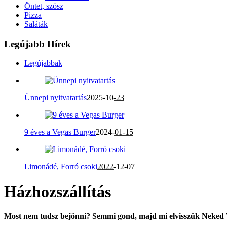
Öntet, szósz
Pizza
Saláták
Legújabb Hírek
Legújabbak
Ünnepi nyitvatartás
2025-10-23
9 éves a Vegas Burger
2024-01-15
Limonádé, Forró csoki
2022-12-07
Házhozszállítás
Most nem tudsz bejönni? Semmi gond, majd mi elvisszük Neked 