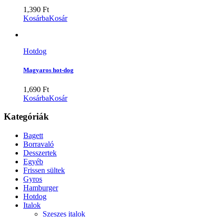
1,390
Ft
Kosárba
Kosár
Hotdog
Magyaros hot-dog
1,690
Ft
Kosárba
Kosár
Kategóriák
Bagett
Borravaló
Desszertek
Egyéb
Frissen sültek
Gyros
Hamburger
Hotdog
Italok
Szeszes italok