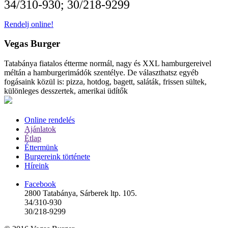
34/310-930; 30/218-9299
Rendelj online!
Vegas Burger
Tatabánya fiatalos étterme normál, nagy és XXL hamburgereivel
méltán a hamburgerimádók szentélye. De választhatsz egyéb
fogásaink közül is: pizza, hotdog, bagett, saláták, frissen sültek,
különleges desszertek, amerikai üdítők
Online rendelés
Ajánlatok
Étlap
Éttermünk
Burgereink története
Híreink
Facebook
2800 Tatabánya, Sárberek ltp. 105.
34/310-930
30/218-9299