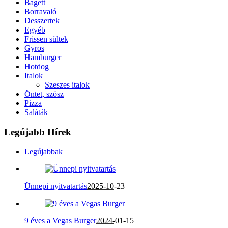
Bagett
Borravaló
Desszertek
Egyéb
Frissen sültek
Gyros
Hamburger
Hotdog
Italok
Szeszes italok
Öntet, szósz
Pizza
Saláták
Legújabb Hírek
Legújabbak
Ünnepi nyitvatartás
2025-10-23
9 éves a Vegas Burger
2024-01-15