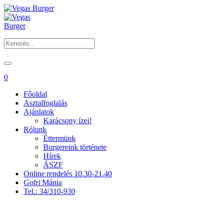
0
Főoldal
Asztalfoglalás
Ajánlatok
Karácsony ízei!
Rólunk
Éttermünk
Burgereink története
Hírek
ÁSZF
Online rendelés 10.30-21.40
Gofri Mánia
Tel.: 34/310-930