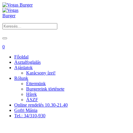
0
Főoldal
Asztalfoglalás
Ajánlatok
Karácsony ízei!
Rólunk
Éttermünk
Burgereink története
Hírek
ÁSZF
Online rendelés 10.30-21.40
Gofri Mánia
Tel.: 34/310-930