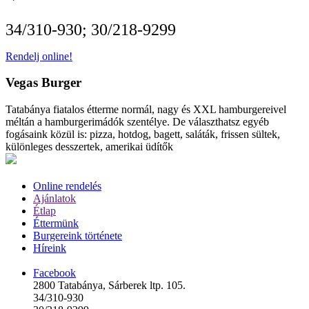
34/310-930; 30/218-9299
Rendelj online!
Vegas Burger
Tatabánya fiatalos étterme normál, nagy és XXL hamburgereivel
méltán a hamburgerimádók szentélye. De választhatsz egyéb
fogásaink közül is: pizza, hotdog, bagett, saláták, frissen sültek,
különleges desszertek, amerikai üdítők
Online rendelés
Ajánlatok
Étlap
Éttermünk
Burgereink története
Híreink
Facebook
2800 Tatabánya, Sárberek ltp. 105.
34/310-930