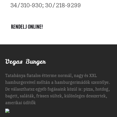
34/310-930; 30/218-9299
RENDELJ ONLINE!
Vegas Burger
Tatabánya fiatalos étterme normál, nagy és XXL
hamburgereivel méltán a hamburgerimádók szentélye.
De választhatsz egyéb fogásaink közül is: pizza, hotdog,
bagett, saláták, frissen sültek, különleges desszertek,
amerikai üdítők