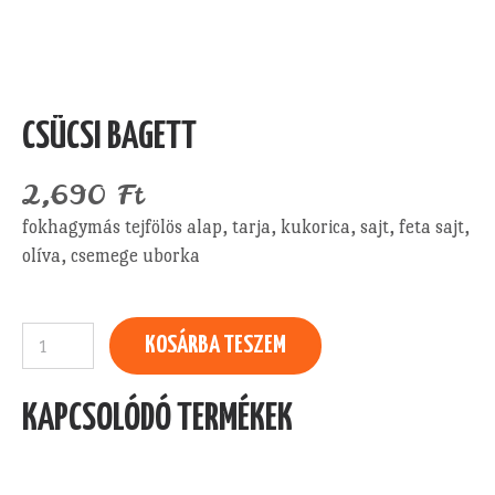
CSÜCSI BAGETT
2,690
Ft
fokhagymás tejfölös alap, tarja, kukorica, sajt, feta sajt,
olíva, csemege uborka
Csücsi
KOSÁRBA TESZEM
bagett
mennyiség
KAPCSOLÓDÓ TERMÉKEK