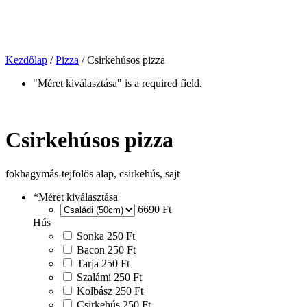
Kezdőlap
/
Pizza
/ Csirkehúsos pizza
"Méret kiválasztása" is a required field.
Csirkehúsos pizza
fokhagymás-tejfölös alap, csirkehús, sajt
*
Méret kiválasztása
6690 Ft
Hús
Sonka
250 Ft
Bacon
250 Ft
Tarja
250 Ft
Szalámi
250 Ft
Kolbász
250 Ft
Csirkehús
250 Ft