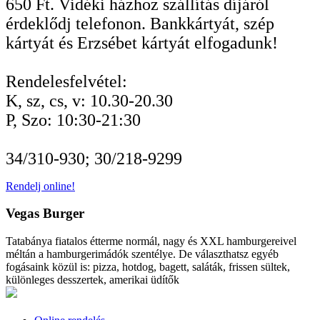
650 Ft. Vidéki házhoz szállítás díjáról
érdeklődj telefonon. Bankkártyát, szép
kártyát és Erzsébet kártyát elfogadunk!
Rendelesfelvétel:
K, sz, cs, v: 10.30-20.30
P, Szo: 10:30-21:30
34/310-930; 30/218-9299
Rendelj online!
Vegas Burger
Tatabánya fiatalos étterme normál, nagy és XXL hamburgereivel
méltán a hamburgerimádók szentélye. De választhatsz egyéb
fogásaink közül is: pizza, hotdog, bagett, saláták, frissen sültek,
különleges desszertek, amerikai üdítők