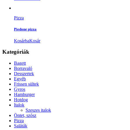
Pizza
Piedone pizza
Kosárba
Kosár
Kategóriák
Bagett
Borravaló
Desszertek
Egyéb
Frissen sültek
Gyros
Hamburger
Hotdog
Italok
Szeszes italok
Öntet, szósz
Pizza
Saláták