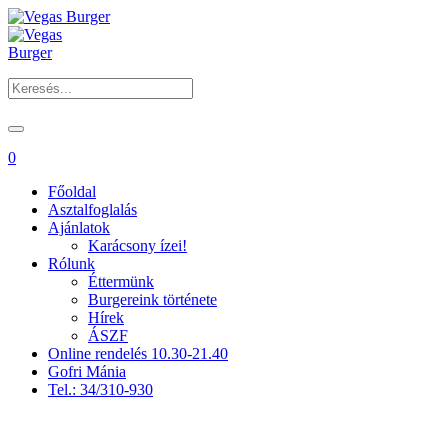
0
Főoldal
Asztalfoglalás
Ajánlatok
Karácsony ízei!
Rólunk
Éttermünk
Burgereink története
Hírek
ÁSZF
Online rendelés 10.30-21.40
Gofri Mánia
Tel.: 34/310-930