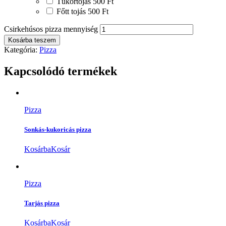
Tükörtojás
500 Ft
Főtt tojás
500 Ft
Csirkehúsos pizza mennyiség
Kosárba teszem
Kategória:
Pizza
Kapcsolódó termékek
Pizza
Sonkás-kukoricás pizza
Kosárba
Kosár
Pizza
Tarjás pizza
Kosárba
Kosár