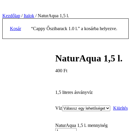
Kezdőlap
/
Italok
/ NaturAqua 1,5 l.
Kosár
“Cappy Őszibarack 1.0 l.” a kosárba helyezve.
NaturAqua 1,5 l.
400
Ft
1,5 literes ásványvíz
Víz
Kiürítés
NaturAqua 1,5 l. mennyiség