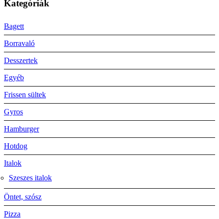
Kategóriák
Bagett
Borravaló
Desszertek
Egyéb
Frissen sültek
Gyros
Hamburger
Hotdog
Italok
Szeszes italok
Öntet, szósz
Pizza