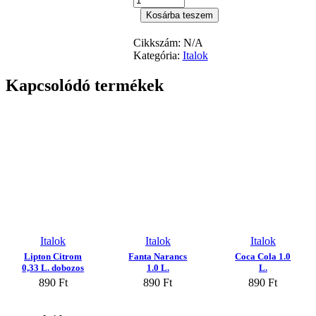
Kosárba teszem
Cikkszám:
N/A
Kategória:
Italok
Kapcsolódó termékek
Italok
Italok
Italok
Lipton Citrom
Fanta Narancs
Coca Cola 1.0
0,33 L. dobozos
1.0 L.
L.
890
Ft
890
Ft
890
Ft