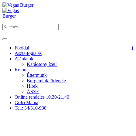
Főoldal
1
Asztalfoglalás
Ajánlatok
Karácsony ízei!
Rólunk
Éttermünk
Burgereink története
Hírek
ÁSZF
Online rendelés 10.30-21.40
Gofri Mánia
Tel.: 34/310-930