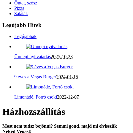
Öntet, szósz
Pizza
Saláták
Legújabb Hírek
Legújabbak
Ünnepi nyitvatartás
2025-10-23
9 éves a Vegas Burger
2024-01-15
Limonádé, Forró csoki
2022-12-07
Házhozszállítás
Most nem tudsz bejönni? Semmi gond, majd mi elvisszük
Neked Vegast!