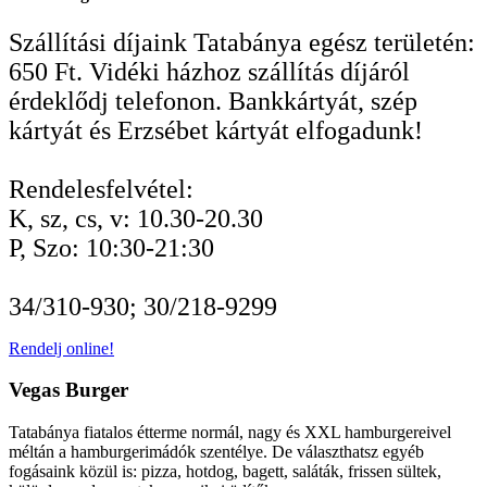
Szállítási díjaink Tatabánya egész területén:
650 Ft. Vidéki házhoz szállítás díjáról
érdeklődj telefonon. Bankkártyát, szép
kártyát és Erzsébet kártyát elfogadunk!
Rendelesfelvétel:
K, sz, cs, v: 10.30-20.30
P, Szo: 10:30-21:30
34/310-930; 30/218-9299
Rendelj online!
Vegas Burger
Tatabánya fiatalos étterme normál, nagy és XXL hamburgereivel
méltán a hamburgerimádók szentélye. De választhatsz egyéb
fogásaink közül is: pizza, hotdog, bagett, saláták, frissen sültek,