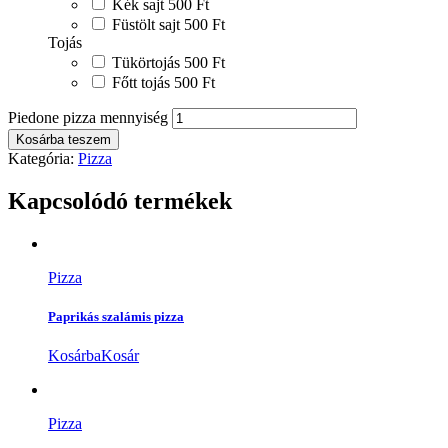
Kék sajt
500 Ft
Füstölt sajt
500 Ft
Tojás
Tükörtojás
500 Ft
Főtt tojás
500 Ft
Piedone pizza mennyiség
Kosárba teszem
Kategória:
Pizza
Kapcsolódó termékek
Pizza
Paprikás szalámis pizza
Kosárba
Kosár
Pizza