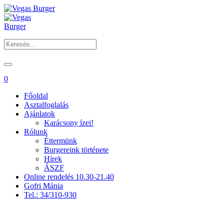
0
Főoldal
Asztalfoglalás
Ajánlatok
Karácsony ízei!
Rólunk
Éttermünk
Burgereink története
Hírek
ÁSZF
Online rendelés 10.30-21.40
Gofri Mánia
Tel.: 34/310-930