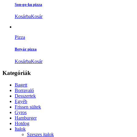
Son-go-ku pizza
Kosárba
Kosár
Pizza
Betyár pizza
Kosárba
Kosár
Kategóriák
Bagett
Borravaló
Desszertek
Egyéb
Frissen sültek
Gyros
Hamburger
Hotdog
Italok
Szeszes italok