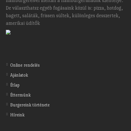
hamburgereivel méltán a hamburgerimádók szentélye.
De választhatsz egyéb fogásaink közül is: pizza, hotdog,
bagett, saláták, frissen sültek, különleges desszertek,
amerikai üdítők
Online rendelés
Ajánlatok
Étlap
Éttermünk
Burgereink története
Híreink