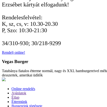
Erzsébet kártyát elfogadunk!
Rendelesfelvétel:
K, sz, cs, v: 10.30-20.30
P, Szo: 10:30-21:30
34/310-930; 30/218-9299
Rendelj online!
Vegas Burger
Tatabánya fiatalos étterme normál, nagy és XXL hamburgereivel méltán
desszertek, amerikai üdítők
Online rendelés
Ajánlatok
Étlap
Éttermünk
Burgereink története