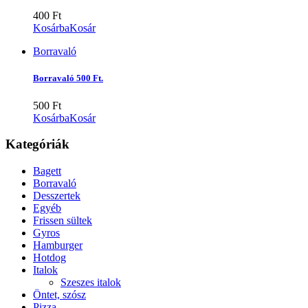
400
Ft
Kosárba
Kosár
Borravaló
Borravaló 500 Ft.
500
Ft
Kosárba
Kosár
Kategóriák
Bagett
Borravaló
Desszertek
Egyéb
Frissen sültek
Gyros
Hamburger
Hotdog
Italok
Szeszes italok
Öntet, szósz
Pizza