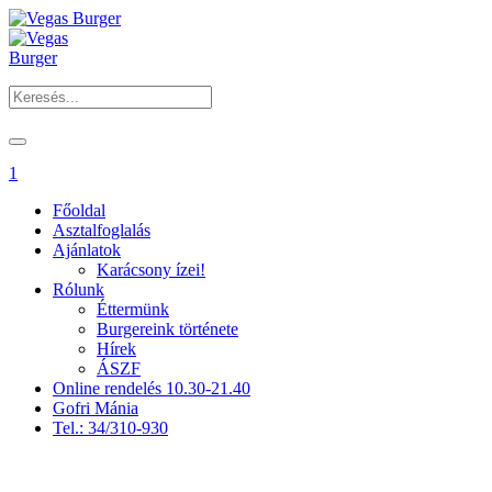
1
Főoldal
Asztalfoglalás
Ajánlatok
Karácsony ízei!
Rólunk
Éttermünk
Burgereink története
Hírek
ÁSZF
Online rendelés 10.30-21.40
Gofri Mánia
Tel.: 34/310-930