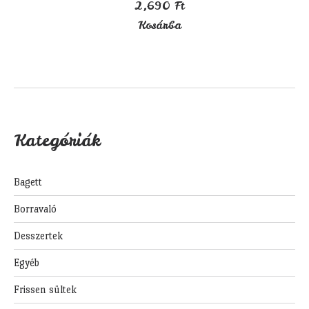
2,690
Ft
Kosárba
Kategóriák
Bagett
Borravaló
Desszertek
Egyéb
Frissen sültek