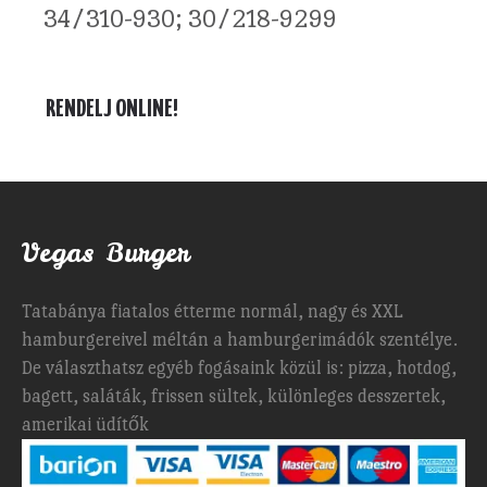
34/310-930; 30/218-9299
RENDELJ ONLINE!
Vegas Burger
Tatabánya fiatalos étterme normál, nagy és XXL
hamburgereivel méltán a hamburgerimádók szentélye.
De választhatsz egyéb fogásaink közül is: pizza, hotdog,
bagett, saláták, frissen sültek, különleges desszertek,
amerikai üdítők