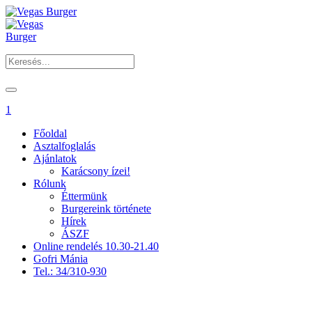
1
Főoldal
Asztalfoglalás
Ajánlatok
Karácsony ízei!
Rólunk
Éttermünk
Burgereink története
Hírek
ÁSZF
Online rendelés 10.30-21.40
Gofri Mánia
Tel.: 34/310-930