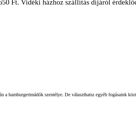
650 Ft. Vidéki házhoz szállítás díjáról érdeklő
 a hamburgerimádók szentélye. De választhatsz egyéb fogásaink közül is