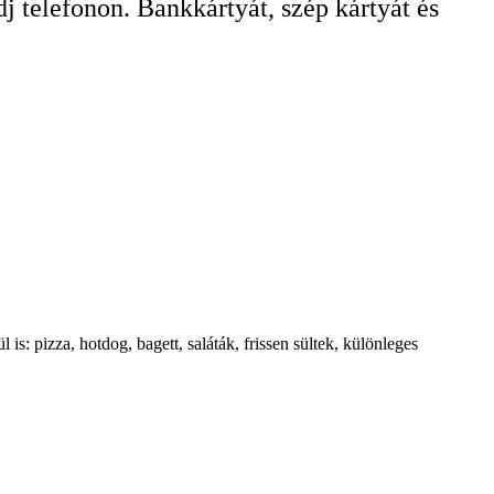
dj telefonon. Bankkártyát, szép kártyát és
: pizza, hotdog, bagett, saláták, frissen sültek, különleges