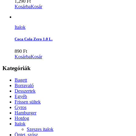
1,290
Ft
Kosárba
Kosár
Italok
Coca Cola Zero 1.0 L.
890
Ft
Kosárba
Kosár
Kategóriák
Bagett
Borravaló
Desszertek
Egyéb
Frissen sültek
Gyros
Hamburger
Hotdog
Italok
Szeszes italok
Öntet, szósz