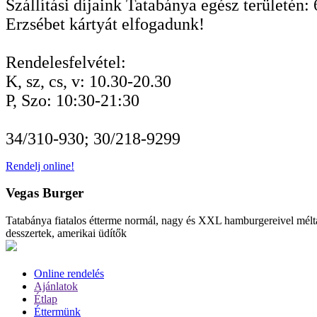
Szállítási díjaink Tatabánya egész területén: 
Erzsébet kártyát elfogadunk!
Rendelesfelvétel:
K, sz, cs, v: 10.30-20.30
P, Szo: 10:30-21:30
34/310-930; 30/218-9299
Rendelj online!
Vegas Burger
Tatabánya fiatalos étterme normál, nagy és XXL hamburgereivel méltán
desszertek, amerikai üdítők
Online rendelés
Ajánlatok
Étlap
Éttermünk