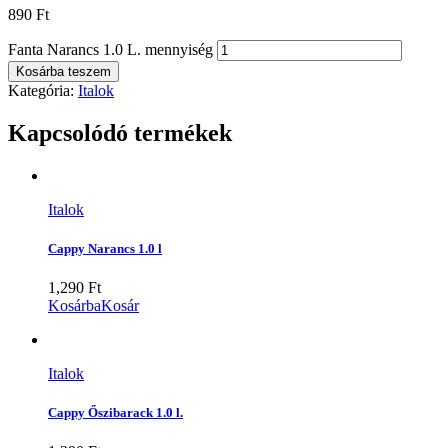
890
Ft
Fanta Narancs 1.0 L. mennyiség
Kosárba teszem
Kategória:
Italok
Kapcsolódó termékek
Italok
Cappy Narancs 1.0 l
1,290
Ft
Kosárba
Kosár
Italok
Cappy Őszibarack 1.0 l.