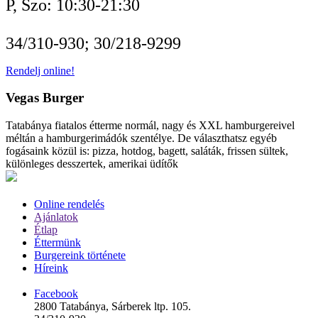
P, Szo: 10:30-21:30
34/310-930; 30/218-9299
Rendelj online!
Vegas Burger
Tatabánya fiatalos étterme normál, nagy és XXL hamburgereivel
méltán a hamburgerimádók szentélye. De választhatsz egyéb
fogásaink közül is: pizza, hotdog, bagett, saláták, frissen sültek,
különleges desszertek, amerikai üdítők
Online rendelés
Ajánlatok
Étlap
Éttermünk
Burgereink története
Híreink
Facebook
2800 Tatabánya, Sárberek ltp. 105.