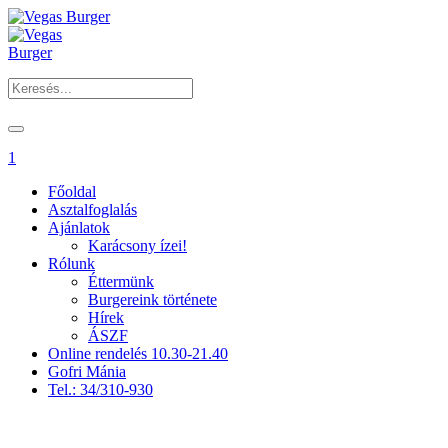
1
Főoldal
Asztalfoglalás
Ajánlatok
Karácsony ízei!
Rólunk
Éttermünk
Burgereink története
Hírek
ÁSZF
Online rendelés 10.30-21.40
Gofri Mánia
Tel.: 34/310-930