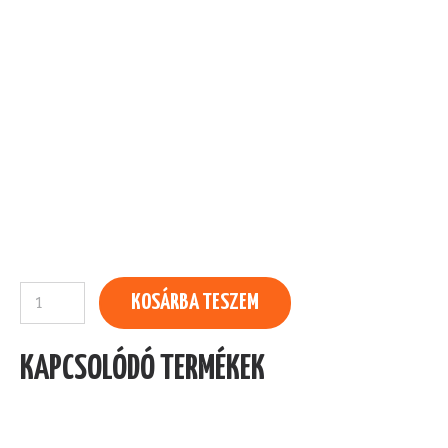
Sajtos
KOSÁRBA TESZEM
Gyros
tál
KAPCSOLÓDÓ TERMÉKEK
mennyiség