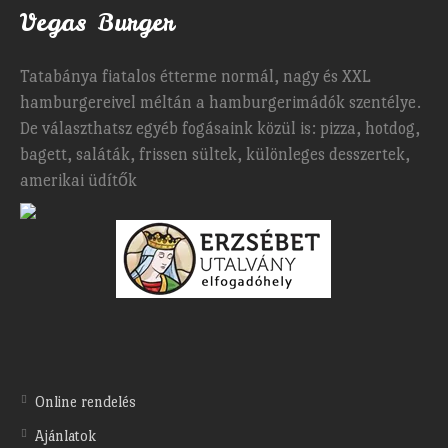
Vegas Burger
Tatabánya fiatalos étterme normál, nagy és XXL
hamburgereivel méltán a hamburgerimádók szentélye.
De választhatsz egyéb fogásaink közül is: pizza, hotdog,
bagett, saláták, frissen sültek, különleges desszertek,
amerikai üdítők
Online rendelés
Ajánlatok