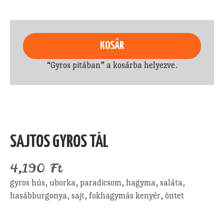
KOSÁR
“Gyros pitában” a kosárba helyezve.
SAJTOS GYROS TÁL
4,190
Ft
gyros hús, uborka, paradicsom, hagyma, saláta,
hasábburgonya, sajt, fokhagymás kenyér, öntet