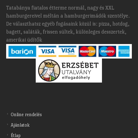
Tatabánya fiatalos étterme normál, nagy és XXL
hamburgereivel méltán a hamburgerimádók szentélye.
De választhatsz egyéb fogásaink közül is: pizza, hotdog,
bagett, saláták, frissen sültek, különleges desszertek,
amerikai üdítők
Online rendelés
Ajánlatok
Étlap