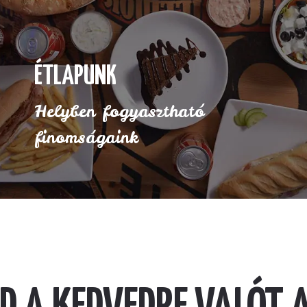
ÉTLAPUNK
Helyben fogyasztható
finomságaink