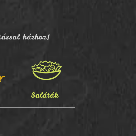
tással házhoz!
Saláták