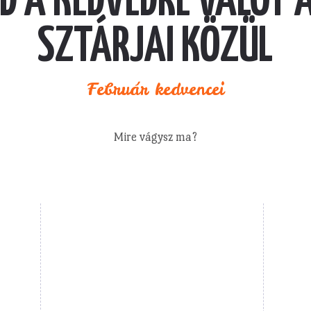
D A KEDVEDRE VALÓT 
SZTÁRJAI KÖZÜL
Február kedvencei
Mire vágysz ma?