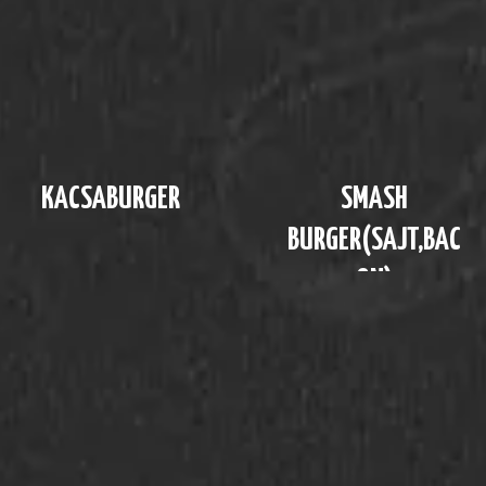
KACSABURGER
SMASH
BURGER(SAJT,BAC
ON)