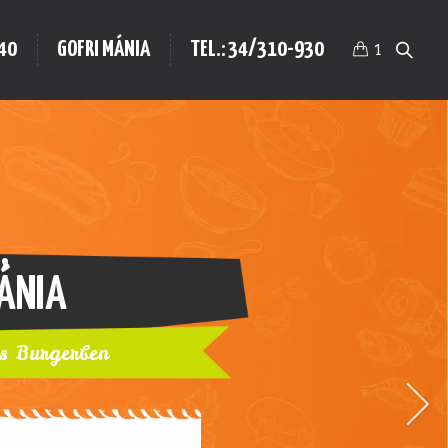
40
GOFRI MÁNIA
TEL.: 34/310-930
1
BURGER
arhahús, sajt, bacon