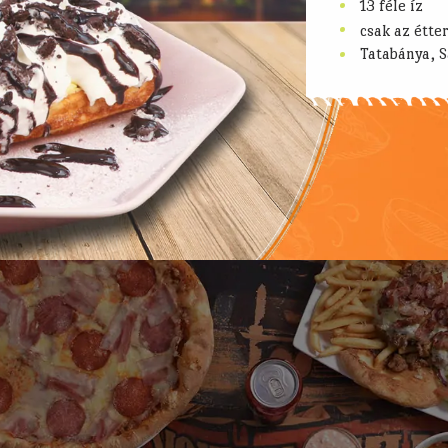
100% marha
.
Frissen sül
.
egyedi szósz