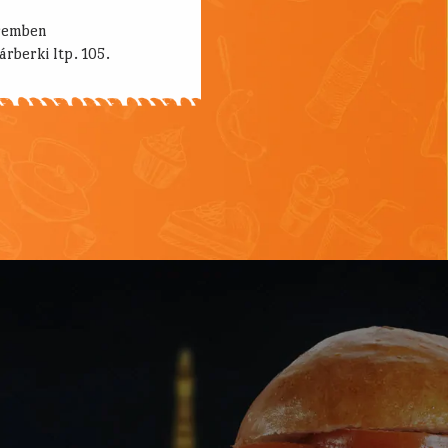
hús
t hamburger zsömle