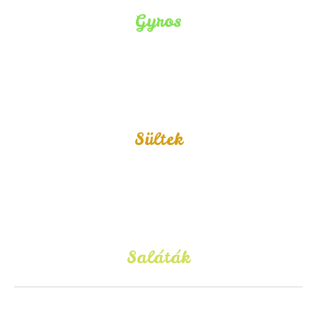
Gyros
Sültek
Saláták