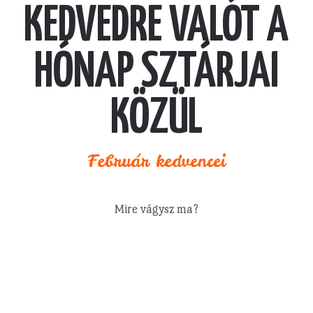
KEDVEDRE VALÓT A
HÓNAP SZTÁRJAI
KÖZÜL
Február kedvencei
Mire vágysz ma?